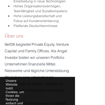
Einarbeitung in neue Technologien
Hohes Organisationsvermögen, 
Teamfähigkeit und Sozialkompetenz
Hohe Leistungsbereitschaft und 
Fokus auf Kundenorientierung
Fließende Deutschkenntnisse 
Über uns
9elf26 begleitet Private Equity, Venture
Capital und Family Offices. Als Angel
Investor bieten wir unseren Portfolio
Unternehmen finanzielle Mittel,
Netzwerke und tägliche Unterstützung.
Wir haben eine internationale
Unsere
Ausrichtung mit lokalen Wurzeln in
Website
nutzt
Deutschland, Frankreich und Italien.
Cookies, um
Ihnen die
Nutzung
Ein herzliches Willkommen im 9elf26
einfach und